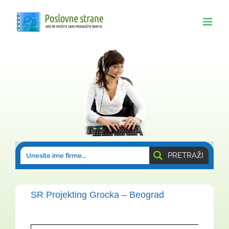
Skip
to
content
PRETRAŽI
SR Projekting Grocka – Beograd