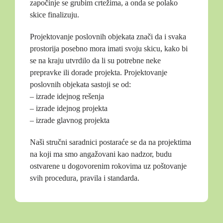
započinje se grubim crtežima, a onda se polako
skice finalizuju.
Projektovanje poslovnih objekata znači da i svaka
prostorija posebno mora imati svoju skicu, kako bi
se na kraju utvrdilo da li su potrebne neke
prepravke ili dorade projekta. Projektovanje
poslovnih objekata sastoji se od:
– izrade idejnog rešenja
– izrade idejnog projekta
– izrade glavnog projekta
Naši stručni saradnici postaraće se da na projektima
na koji ma smo angažovani kao nadzor, budu
ostvarene u dogovorenim rokovima uz poštovanje
svih procedura, pravila i standarda.