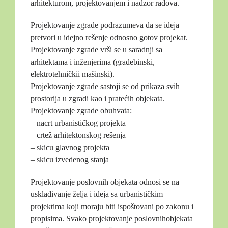
arhitekturom, projektovanjem i nadzor radova.
Projektovanje zgrade podrazumeva da se ideja
pretvori u idejno rešenje odnosno gotov projekat.
Projektovanje zgrade vrši se u saradnji sa
arhitektama i inženjerima (građebinski,
elektrotehničkii mašinski).
Projektovanje zgrade sastoji se od prikaza svih
prostorija u zgradi kao i pratećih objekata.
Projektovanje zgrade obuhvata:
– nacrt urbanističkog projekta
– crtež arhitektonskog rešenja
– skicu glavnog projekta
– skicu izvedenog stanja
Projektovanje poslovnih objekata odnosi se na
usklađivanje želja i ideja sa urbanističkim
projektima koji moraju biti ispoštovani po zakonu i
propisima. Svako projektovanje poslovnihobjekata