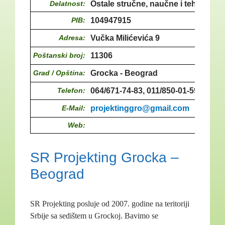
Delatnost:
Ostale stručne, naučne i tehničke d
PIB:
104947915
Adresa:
Vučka Milićevića 9
Poštanski broj:
11306
Grad / Opština:
Grocka - Beograd
Telefon:
064/671-74-83, 011/850-01-59
E-Mail:
projektinggro@gmail.com
Web:
SR Projekting Grocka –
Beograd
SR Projekting posluje od 2007. godine na teritoriji
Srbije sa sedištem u Grockoj. Bavimo se