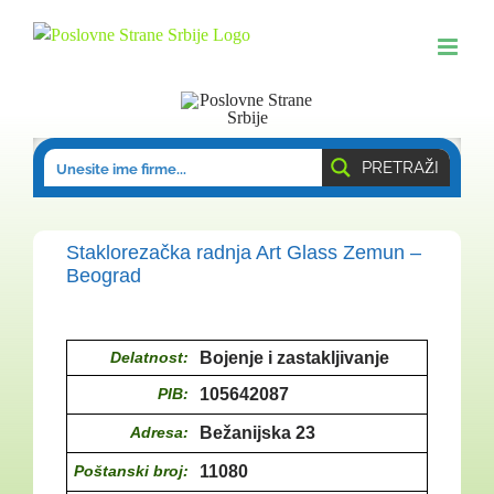
Skip
to
content
PRETRAŽI
Staklorezačka radnja Art Glass Zemun –
Beograd
Delatnost:
Bojenje i zastakljivanje
PIB:
105642087
Adresa:
Bežanijska 23
Poštanski broj:
11080