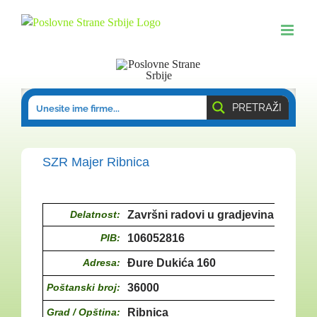
Skip
to
content
PRETRAŽI
SZR Majer Ribnica
Delatnost:
Završni radovi u gradjevinarstvu
PIB:
106052816
Adresa:
Đure Dukića 160
Poštanski broj:
36000
Grad / Opština:
Ribnica