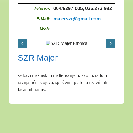
Telefon:
064/6397-005, 036/373-982
E-Mail:
majerszr@gmail.com
Web:
SZR Majer
se bavi mašinskim malterisanjem, kao i izradom
ravnjajućih slojeva, spuštenih plafona i završnih
fasadnih radova.