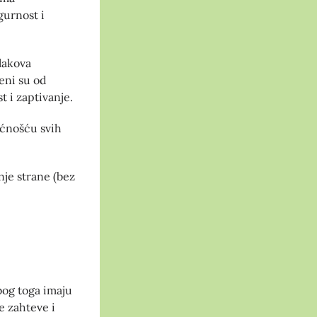
gurnost i
lakova
eni su od
t i zaptivanje.
ućnošću svih
nje strane (bez
zbog toga imaju
ke zahteve i