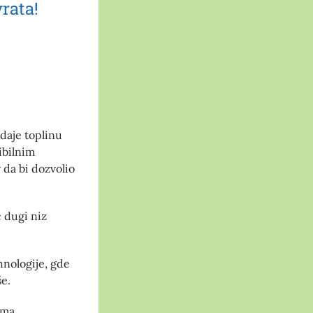
vrata!
 daje toplinu
ibilnim
 da bi dozvolio
 dugi niz
hnologije, gde
še.
ama