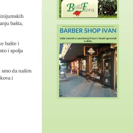
minijumskih
anju bašta,
e bašte i
to i spolja
i smo da našim
kova i