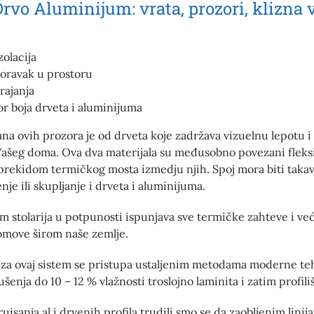
Drvo Aluminijum: vrata, prozori, klizna 
zolacija
boravak u prostoru
rajanja
bor boja drveta i aluminijuma
na ovih prozora je od drveta koje zadržava vizuelnu lepotu i
Vašeg doma. Ova dva materijala su međusobno povezani fleks
prekidom termičkog mosta izmedju njih. Spoj mora biti takav
je ili skupljanje i drveta i aluminijuma.
m stolarija u potpunosti ispunjava sve termičke zahteve i već
omove širom naše zemlje.
 za ovaj sistem se pristupa ustaljenim metodama moderne te
ušenja do 10 – 12 % vlažnosti troslojno laminita i zatim profili
uisanja al i drvenih profila trudili smo se da zaobljenim linij