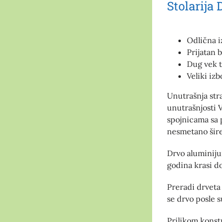
Stolarija 
Odlična i
Prijatan 
Dug vek t
Veliki iz
Unutrašnja stra
unutrašnjosti 
spojnicama sa 
nesmetano širen
Drvo aluminiju
godina krasi d
Preradi drveta
se drvo posle s
Prilikom konstr