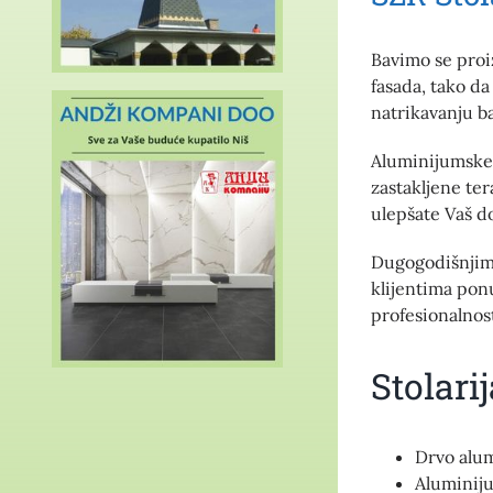
Bavimo se proi
fasada, tako da
natrikavanju ba
Aluminijumske 
zastakljene ter
ulepšate Vaš d
Dugogodišnjim 
klijentima pon
profesionalnos
Stolari
Drvo alum
Aluminij