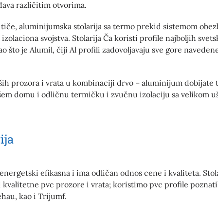
đava različitim otvorima.
e tiče, aluminijumska stolarija sa termo prekid sistemom obe
izolaciona svojstva. Stolarija Ča koristi profile najboljih svets
o što je Alumil, čiji Al profili zadovoljavaju sve gore naveden
h prozora i vrata u kombinaciji drvo – aluminijum dobijate t
em domu i odličnu termičku i zvučnu izolaciju sa velikom 
ija
e energetski efikasna i ima odličan odnos cene i kvaliteta. Stol
 kvalitetne pvc prozore i vrata; koristimo pvc profile poznat
hau, kao i Trijumf.