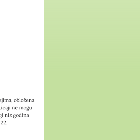
cajima, obložena
uticaji ne mogu
gi niz godina
 22.