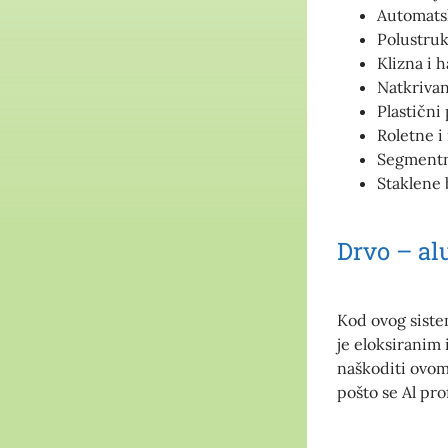
Automatsk
Polustruk
Klizna i 
Natkriva
Plastični
Roletne i 
Segmentn
Staklene 
Drvo – al
Kod ovog sistem
je eloksiranim 
naškoditi ovom
pošto se Al pr