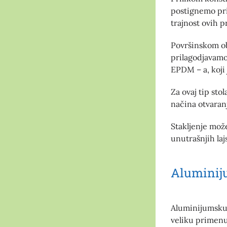
postignemo pri
trajnost ovih p
Površinskom ob
prilagodjavamo
EPDM – a, koji 
Za ovaj tip sto
načina otvaran
Stakljenje može
unutrašnjih lajs
Aluminiju
Aluminijumsku s
veliku primenu 