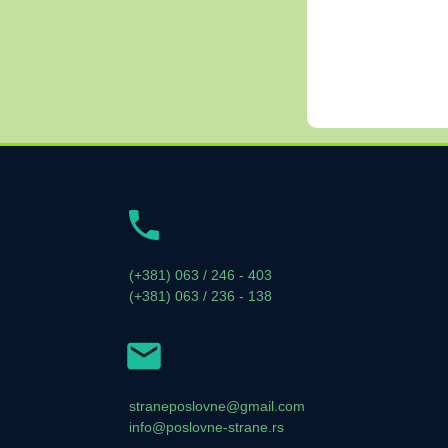
(+381) 063 / 246 - 403
(+381) 063 / 236 - 138
straneposlovne@gmail.com
info@poslovne-strane.rs