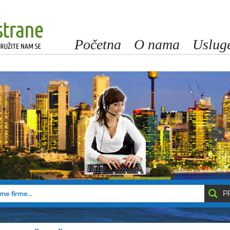
Početna
O nama
Uslug
P