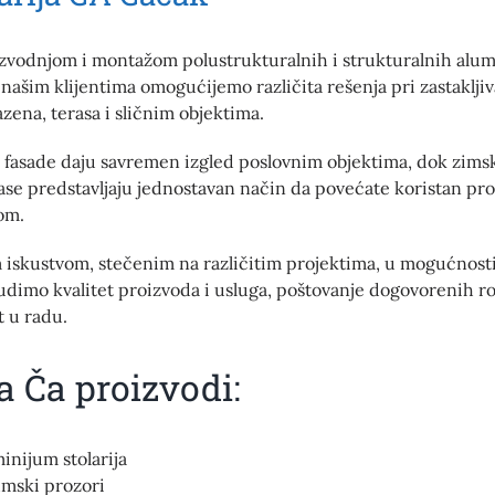
zvodnjom i montažom polustrukturalnih i strukturalnih alu
 našim klijentima omogućijemo različita rešenja pri zastakljiv
zena, terasa i sličnim objektima.
fasade daju savremen izgled poslovnim objektima, dok zimsk
ase predstavljaju jednostavan način da povećate koristan pros
om.
iskustvom, stečenim na različitim projektima, u mogućnost
udimo kvalitet proizvoda i usluga, poštovanje dogovorenih ro
t u radu.
ja Ča proizvodi:
inijum stolarija
umski prozori