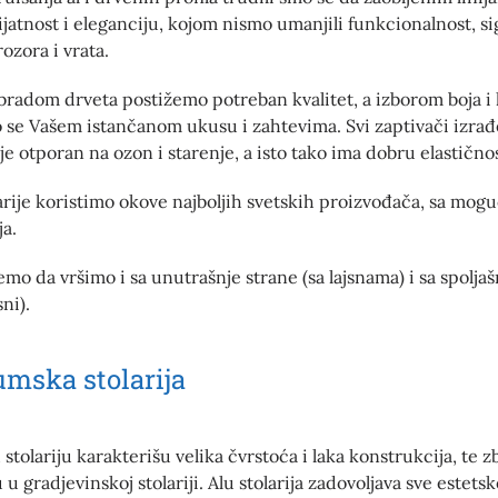
jatnost i eleganciju, kojom nismo umanjili funkcionalnost, si
rozora i vrata.
radom drveta postižemo potreban kvalitet, a izborom boja i 
 se Vašem istančanom ukusu i zahtevima. Svi zaptivači izrađ
je otporan na ozon i starenje, a isto tako ima dobru elastičnos
larije koristimo okove najboljih svetskih proizvođača, sa mog
ja.
mo da vršimo i sa unutrašnje strane (sa lajsnama) i sa spoljaš
ni).
mska stolarija
tolariju karakterišu velika čvrstoća i laka konstrukcija, te 
u gradjevinskoj stolariji. Alu stolarija zadovoljava sve estets