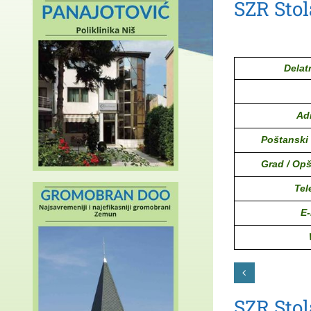
SZR Stol
Delat
Ad
Poštanski 
Grad / Opš
Tel
E-
SZR Stol