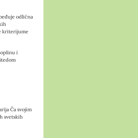
zbeđuje odlična
kih
e kriterijume
oplinu i
uštedom
arija Ča svojim
ih svetskih