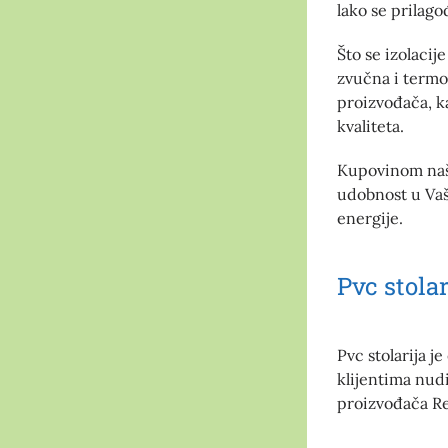
lako se prilago
Što se izolacij
zvučna i termo 
proizvođača, ka
kvaliteta.
Kupovinom naši
udobnost u Vaš
energije.
Pvc stolar
Pvc stolarija j
klijentima nudi
proizvođača Re