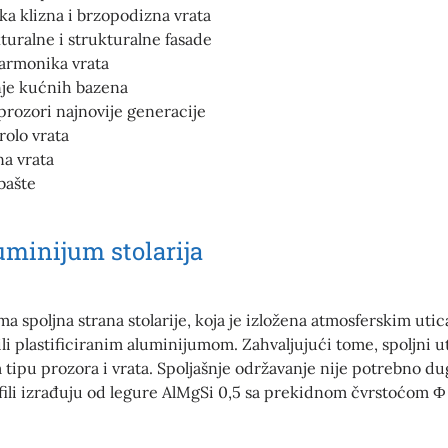
a klizna i brzopodizna vrata
turalne i strukturalne fasade
harmonika vrata
nje kućnih bazena
 prozori najnovije generacije
rolo vrata
a vrata
bašte
uminijum stolarija
a spoljna strana stolarije, koja je izložena atmosferskim uti
ili plastificiranim aluminijumom. Zahvaljujući tome, spoljni 
 tipu prozora i vrata. Spoljašnje održavanje nije potrebno du
ofili izrađuju od legure AlMgSi 0,5 sa prekidnom čvrstoćom Ф