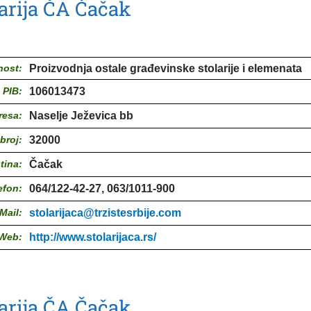
arija ČA Čačak
nost:
Proizvodnja ostale građevinske stolarije i elemenata
PIB:
106013473
resa:
Naselje Ježevica bb
broj:
32000
tina:
Čačak
efon:
064/122-42-27, 063/1011-900
Mail:
stolarijaca@trzistesrbije.com
Web:
http://www.stolarijaca.rs/
arija ČA Čačak