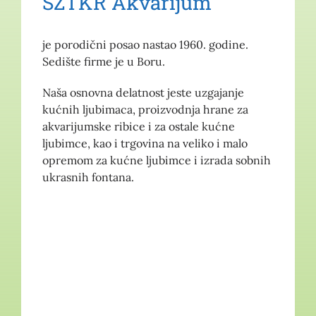
SZTKR Akvarijum
je porodični posao nastao 1960. godine.
Sedište firme je u Boru.
Naša osnovna delatnost jeste uzgajanje
kućnih ljubimaca, proizvodnja hrane za
akvarijumske ribice i za ostale kućne
ljubimce, kao i trgovina na veliko i malo
opremom za kućne ljubimce i izrada sobnih
ukrasnih fontana.