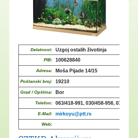
Delatnost:
Uzgoj ostalih životinja
PIB:
100628840
Adresa:
Moša Pijade 14/15
Poštanski broj:
19210
Grad / Opština:
Bor
Telefon:
063/418-991, 030/458-956, 030/458-
E-Mail:
mirkoyu@ptt.rs
Web: