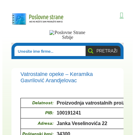
Skip
to
content
PRETRAŽI
Vatrostalne opeke – Keramika
Gavrilović Arandjelovac
Delatnost:
Proizvodnja vatrostalnih proizvod
PIB:
100191241
Adresa:
Janka Veselinovića 22
Poštanski broj:
34300