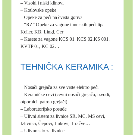
– Visoki i niski klinovi
– Kotlovske opeke
– Opeke za peći na čvrsta goriva
– “RZ” Opeke za vagone tunelskih peći tipa
Keller, KB, Lingl, Cer
– Kasete za vagone KCS 01, KCS 02,KS 001,
KVTP 01, KC 02…
TEHNIČKA KERAMIKA :
– Nosači grejača za sve vrste elektro peći
– Keramičke cevi (cevni nosači grejača, izvodi,
otpornici, patron grejači)
– Laboratorijsko posuđe
– Ulivni sistem za livnice SR, MC, MS cevi,
Izlivnici, Čepovi, Lukovi, T račve…
– Ulivno sito za livnice