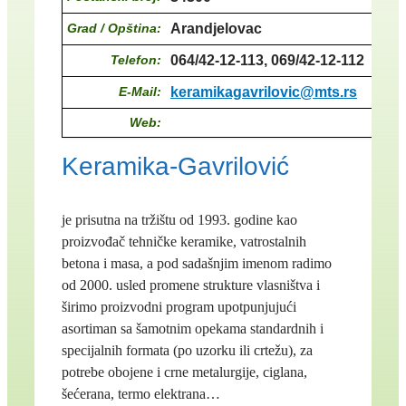
Grad / Opština:
Arandjelovac
Telefon:
064/42-12-113, 069/42-12-112
E-Mail:
keramikagavrilovic@mts.rs
Web:
Keramika-Gavrilović
je prisutna na tržištu od 1993. godine kao
proizvođač tehničke keramike, vatrostalnih
betona i masa, a pod sadašnjim imenom radimo
od 2000. usled promene strukture vlasništva i
širimo proizvodni program upotpunjujući
asortiman sa šamotnim opekama standardnih i
specijalnih formata (po uzorku ili crtežu), za
potrebe obojene i crne metalurgije, ciglana,
šećerana, termo elektrana…