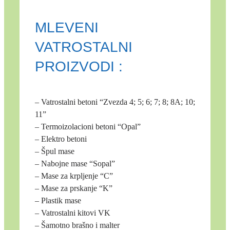
MLEVENI
VATROSTALNI
PROIZVODI :
– Vatrostalni betoni “Zvezda 4; 5; 6; 7; 8; 8A; 10;
11”
– Termoizolacioni betoni “Opal”
– Elektro betoni
– Špul mase
– Nabojne mase “Sopal”
– Mase za krpljenje “C”
– Mase za prskanje “K”
– Plastik mase
– Vatrostalni kitovi VK
– Šamotno brašno i malter