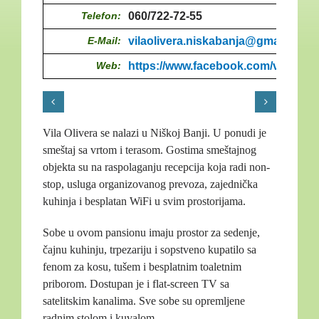
Telefon:
060/722-72-55
E-Mail:
vilaolivera.niskabanja@gmail.com
Web:
https://www.facebook.com/vilaoliv
Vila Olivera se nalazi u Niškoj Banji. U ponudi je
smeštaj sa vrtom i terasom. Gostima smeštajnog
objekta su na raspolaganju recepcija koja radi non-
stop, usluga organizovanog prevoza, zajednička
kuhinja i besplatan WiFi u svim prostorijama.
Sobe u ovom pansionu imaju prostor za sedenje,
čajnu kuhinju, trpezariju i sopstveno kupatilo sa
fenom za kosu, tušem i besplatnim toaletnim
priborom. Dostupan je i flat-screen TV sa
satelitskim kanalima. Sve sobe su opremljene
radnim stolom i kuvalom.