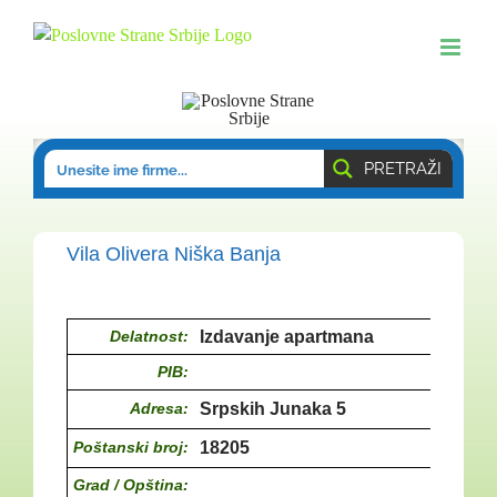
Skip
to
content
PRETRAŽI
Vila Olivera Niška Banja
Delatnost:
Izdavanje apartmana
PIB:
Adresa:
Srpskih Junaka 5
Poštanski broj:
18205
Grad / Opština: