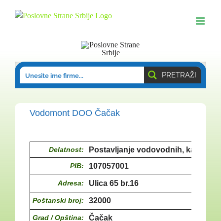
Skip
to
content
PRETRAŽI
Vodomont DOO Čačak
Delatnost:
Postavljanje vodovodnih, kanalizaci
PIB:
107057001
Adresa:
Ulica 65 br.16
Poštanski broj:
32000
Grad / Opština:
Čačak