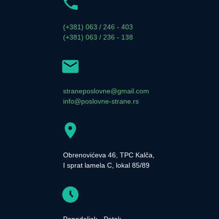
(+381) 063 / 246 - 403
(+381) 063 / 236 - 138
straneposlovne@gmail.com
info@poslovne-strane.rs
Obrenovićeva 46, TPC Kalča,
I sprat lamela C, lokal 85/89
Ponedeljak - Petak