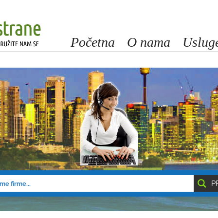
Početna
O nama
Uslug
P