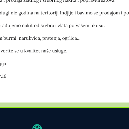
ugi niz godina na teritoriji Indjije i bavimo se prodajom i p
izrađujemo nakit od srebra i zlata po Vašem ukusu.
 burmi, narukvica, prstenja, ogrlica…
uverite se u kvalitet naše usluge.
ija
r.16