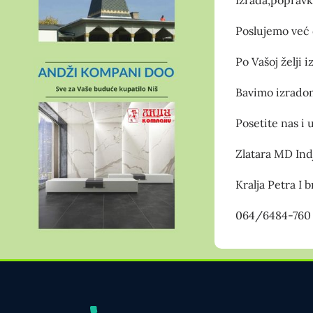
Poslujemo već d
Po Vašoj želji 
Bavimo izradom
Posetite nas i 
Zlatara MD Indj
Kralja Petra I b
064/6484-760