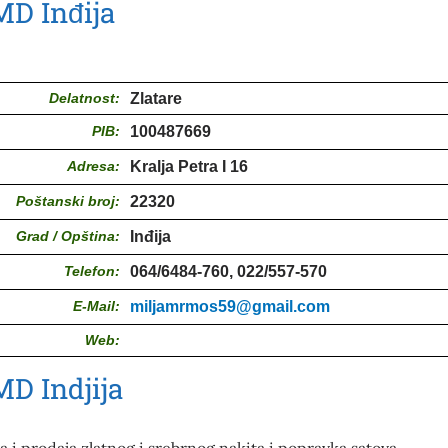
MD Inđija
Delatnost:
Zlatare
PIB:
100487669
Adresa:
Kralja Petra I 16
Poštanski broj:
22320
Grad / Opština:
Inđija
Telefon:
064/6484-760, 022/557-570
E-Mail:
miljamrmos59@gmail.com
Web:
MD Indjija
 i prodaja zlatnog i srebrnog nakita i popravka satova.