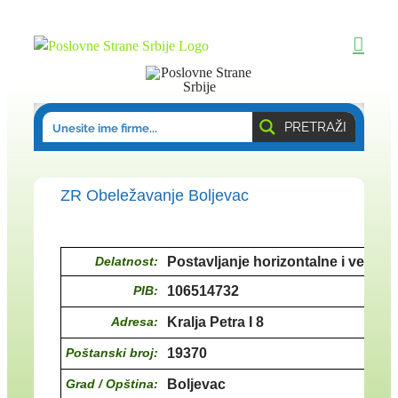
Skip
to
content
PRETRAŽI
ZR Obeležavanje Boljevac
Delatnost:
Postavljanje horizontalne i vertikal
PIB:
106514732
Adresa:
Kralja Petra I 8
Poštanski broj:
19370
Grad / Opština:
Boljevac